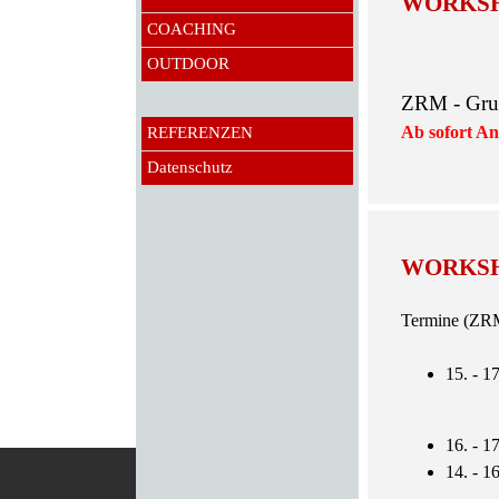
WORKSHO
COACHING
OUTDOOR
ZRM - G
Ab sofort A
REFERENZEN
Datenschutz
WORKSHO
Termine (ZRM
15. - 
16. - 1
14. - 