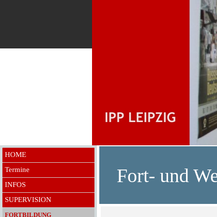
HOME
Fort- und We
Termine
INFOS
SUPERVISION
FORTBILDUNG