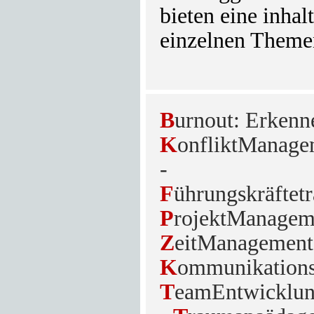
bieten eine inhal
einzelnen Theme
B
urnout: Erkenn
K
onfliktManage
-
F
ührungskräftetr
P
rojektManagem
Z
eitManagement
K
ommunikations
T
eamEntwicklun