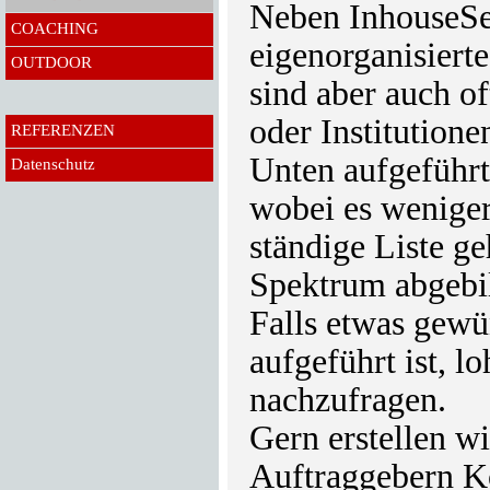
Neben InhouseSe
COACHING
eigenorganisiert
OUTDOOR
sind aber auch of
oder Institutionen
REFERENZEN
Unten aufgeführt
Datenschutz
wobei es weniger
ständige Liste ge
Spektrum abgebil
Falls etwas gewü
aufgeführt ist, lo
nachzufragen.
Gern erstellen w
Auftraggebern K