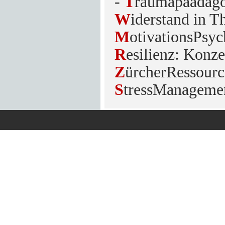
-
T
raumapaädago
W
iderstand in T
M
otivationsPsyc
R
esilienz: Konz
Z
ürcherRessourc
S
tressManagem