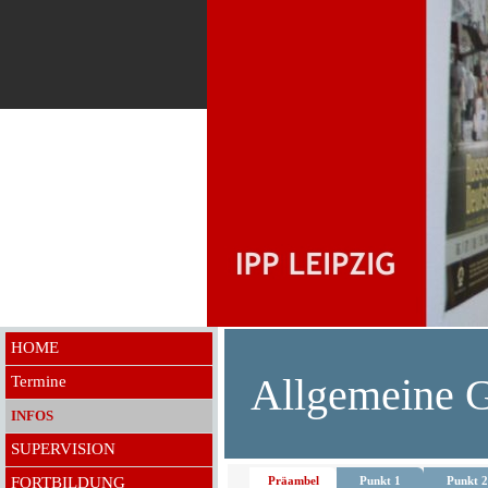
HOME
Allgemeine G
Termine
INFOS
SUPERVISION
FORTBILDUNG
Präambel
Punkt 1
Punkt 